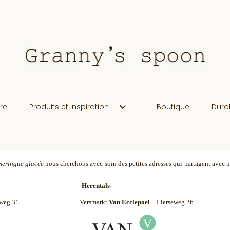
keyboard_arrow_down
ire
Produits et Inspiration
Boutique
Durab
meringue glacée
nous cherchons avec soin des petites adresses qui partagent avec nou
-Herentals-
nweg 31
Versmarkt
Van Ecclepoel
–
Lierseweg 26