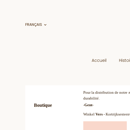
FRANÇAIS

Accueil
Histo
Pour la distribution de notre
durabilité.
Boutique
-Gent-
Winkel
Vers -
Kortrijksestee