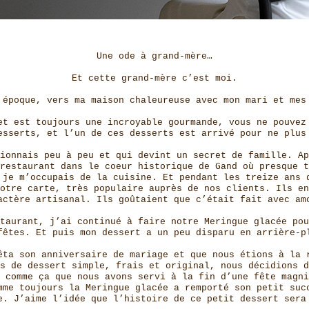
Une ode à grand-mère…
Et cette grand-mère c’est moi.
 époque, vers ma maison chaleureuse avec mon mari et mes
et est toujours une incroyable gourmande, vous ne pouvez
esserts, et l’un de ces desserts est arrivé pour ne plus
ionnais peu à peu et qui devint un secret de famille. Ap
restaurant dans le coeur historique de Gand où presque t
 je m’occupais de la cuisine. Et pendant les treize ans 
otre carte, très populaire auprès de nos clients. Ils en
actère artisanal. Ils goûtaient que c’était fait avec am
taurant, j’ai continué à faire notre Meringue glacée pou
fêtes. Et puis mon dessert a un peu disparu en arrière-p
êta son anniversaire de mariage et que nous étions à la 
s de dessert simple, frais et original, nous décidions d
 comme ça que nous avons servi à la fin d’une fête magni
mme toujours la Meringue glacée a remporté son petit suc
e. J’aime l’idée que l’histoire de ce petit dessert sera