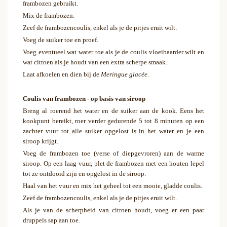
frambozen gebruikt.
Mix de frambozen.
Zeef de frambozencoulis, enkel als je de pitjes eruit wilt.
Voeg de suiker toe en proef.
Voeg eventueel wat water toe als je de coulis vloeibaarder wilt en
wat citroen als je houdt van een extra scherpe smaak.
Laat afkoelen en dien bij de
Meringue glacée.
Coulis van frambozen - op basis van siroop
Breng al roerend het water en de suiker aan de kook. Eens het
kookpunt bereikt, roer verder gedurende 5 tot 8 minuten op een
zachter vuur tot alle suiker opgelost is in het water en je een
siroop krijgt.
Voeg de frambozen toe (verse of diepgevroren) aan de warme
siroop. Op een laag vuur, plet de frambozen met een houten lepel
tot ze ontdooid zijn en opgelost in de siroop.
Haal van het vuur en mix het geheel tot een mooie, gladde coulis.
Zeef de frambozencoulis, enkel als je de pitjes eruit wilt.
Als je van de scherpheid van citroen houdt, voeg er een paar
druppels sap aan toe.