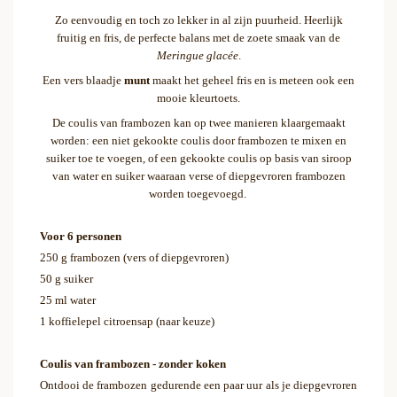
Zo eenvoudig en toch zo lekker in al zijn puurheid. Heerlijk
fruitig en fris, de perfecte balans met de zoete smaak van de
Meringue glacée
.
Een vers blaadje
munt
maakt het geheel fris en is meteen ook een
mooie kleurtoets.
De coulis van frambozen kan op twee manieren klaargemaakt
worden: een niet gekookte coulis door frambozen te mixen en
suiker toe te voegen, of een gekookte coulis op basis van siroop
van water en suiker waaraan verse of diepgevroren frambozen
worden toegevoegd.
Voor 6 personen
250 g frambozen (vers of diepgevroren)
50 g suiker
25 ml water
1 koffielepel citroensap (naar keuze)
Coulis van frambozen - zonder koken
Ontdooi de frambozen gedurende een paar uur als je diepgevroren